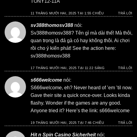
TONY12-11A
11 THÁNG MƯỜI HAI, 2025 TẠI 1:55 CHIỀU
TRẢ LỜI
sv388thomosv388
nói:
Sv388thomosv388? Tên gì mà dài thế! Mà thôi,
quan trọng là đá gà có hay không thôi. Ai chơi
rồi cho ý kiến phát! See the action here:
sv388thomosv388
17 THÁNG MƯỜI HAI, 2025 TẠI 11:22 SÁNG
TRẢ LỜI
s666welcome
nói:
S666welcome, eh? Never heard of ’em ’til now.
Gave their site a quick once-over. Looks kinda
flashy. Wonder if the games are any good.
Anyone tried it? Here’s the link:
s666welcome
19 THÁNG MƯỜI HAI, 2025 TẠI 7:46 CHIỀU
TRẢ LỜI
Hit n Spin Casino Sicherheit
nói: