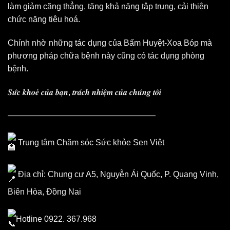
làm giảm căng thẳng, tăng khả năng tập trung, cải thiện
chức năng tiêu hoá.
Chính nhờ những tác dụng của Bấm Huyệt-Xoa Bóp mà
phương pháp chữa bệnh này cũng có tác dụng phòng
bệnh.
𝑺𝒖̛́𝒄 𝒌𝒉𝒐𝒆̉ 𝒄𝒖̉𝒂 𝒃𝒂̣𝒏, 𝒕𝒓𝒂́𝒄𝒉 𝒏𝒉𝒊𝒆̣̂𝒎 𝒄𝒖̉𝒂 𝒄𝒉𝒖́𝒏𝒈 𝒕𝒐̂𝒊
——————————————————
Trung tâm Chăm sóc Sức khỏe Sen Việt
Địa chỉ: Chung cư A5, Nguyễn Ái Quốc, P. Quang Vinh,
Biên Hòa, Đồng Nai
Hotline 0922. 367.968