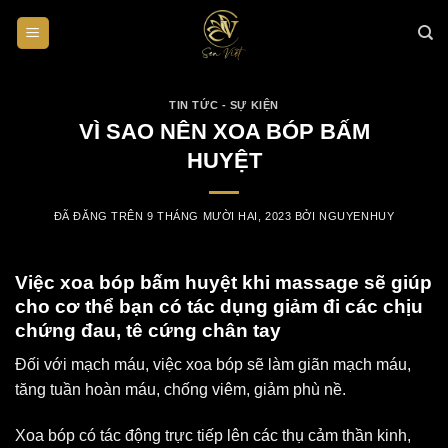
Chuyển
đến
nội
dung
TIN TỨC - SỰ KIỆN
VÌ SAO NÊN XOA BÓP BẤM
HUYỆT
ĐÃ ĐĂNG TRÊN
9 THÁNG MƯỜI HAI, 2023
BỞI
NGUYENHUY
Việc xoa bóp bấm huyệt khi massage sẽ giúp
cho cơ thể bạn có tác dụng giảm đi các chịu
chứng đau, tê cứng chân tay
Đối với mạch máu, việc xoa bóp sẽ làm giãn mạch máu,
tăng tuần hoàn máu, chống viêm, giảm phù nề.
Xoa
bóp có tác động trực tiếp lên các thụ cảm thần kinh,