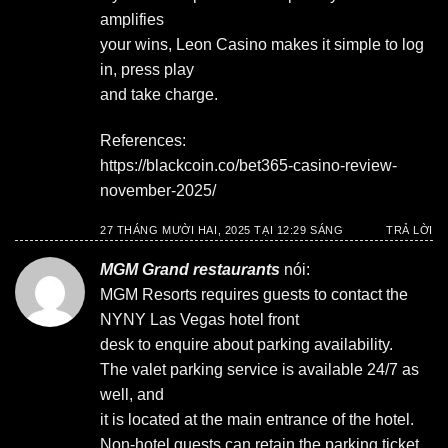
amplifies
your wins, Leon Casino makes it simple to log
in, press play
and take charge.
References:
https://blackcoin.co/bet365-casino-review-
november-2025/
27 THÁNG MƯỜI HAI, 2025 TẠI 12:29 SÁNG
TRẢ LỜI
MGM Grand restaurants
nói:
MGM Resorts requires guests to contact the
NYNY Las Vegas hotel front
desk to enquire about parking availability.
The valet parking service is available 24/7 as
well, and
it is located at the main entrance of the hotel.
Non-hotel guests can retain the parking ticket