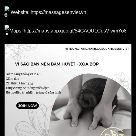
Website:
https://massagesenviet.vn
Maps:
https://maps.app.goo.gl/54GAQU1CusVfwmYo8