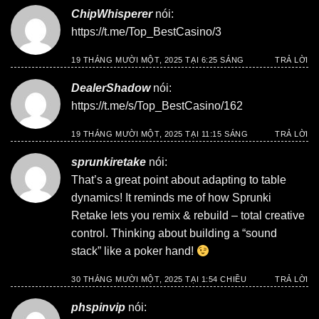
ChipWhisperer
nói:
https://t.me/Top_BestCasino/3
19 THÁNG MƯỜI MỘT, 2025 TẠI 6:25 SÁNG
TRẢ LỜI
DealerShadow
nói:
https://t.me/s/Top_BestCasino/162
19 THÁNG MƯỜI MỘT, 2025 TẠI 11:15 SÁNG
TRẢ LỜI
sprunkiretake
nói:
That’s a great point about adapting to table
dynamics! It reminds me of how
Sprunki
Retake
lets you remix & rebuild – total creative
control. Thinking about building a “sound
stack” like a poker hand!
30 THÁNG MƯỜI MỘT, 2025 TẠI 1:54 CHIỀU
TRẢ LỜI
phspinvip
nói: