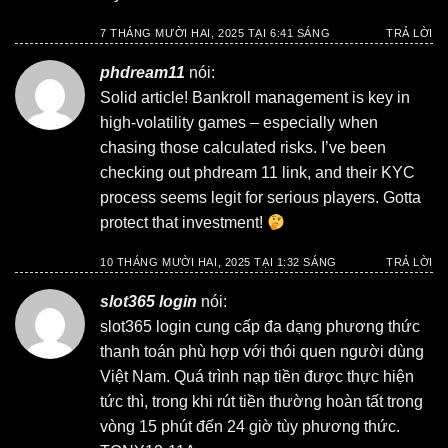
7 THÁNG MƯỜI HAI, 2025 TẠI 6:41 SÁNG
TRẢ LỜI
phdream11
nói:
Solid article! Bankroll management is key in
high-volatility games – especially when
chasing those calculated risks. I’ve been
checking out
phdream 11 link
, and their KYC
process seems legit for serious players. Gotta
protect that investment!
10 THÁNG MƯỜI HAI, 2025 TẠI 1:32 SÁNG
TRẢ LỜI
slot365 login
nói:
slot365 login
cung cấp đa dạng phương thức
thanh toán phù hợp với thói quen người dùng
Việt Nam. Quá trình nạp tiền được thực hiện
tức thì, trong khi rút tiền thường hoàn tất trong
vòng 15 phút đến 24 giờ tùy phương thức.