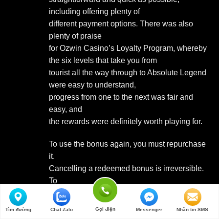
including offering plenty of
different payment options. There was also
plenty of praise
for Ozwin Casino’s Loyalty Program, whereby
the six levels that take you from
tourist all the way through to Absolute Legend
were easy to understand,
progress from one to the next was fair and
easy, and
the rewards were definitely worth playing for.
To use the bonus again, you must repurchase
it.
Cancelling a redeemed bonus is irreversible.
To
redeem, go to the Pending tab, click “Redeem,”
then “Confirm.” Your bonus will move to Active
Gọi điện
Tìm đường
Chat Zalo
Messenger
Nhắn tin SMS
status, updating your balance.