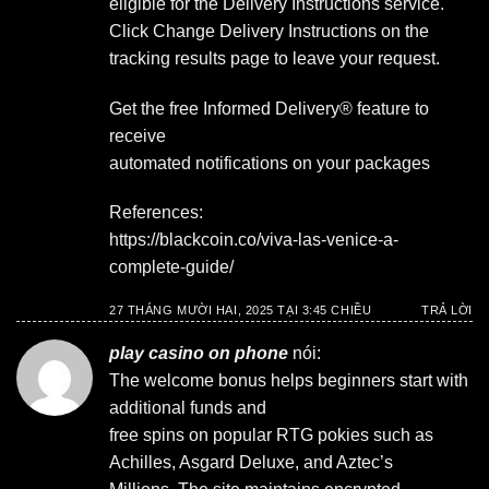
eligible for the Delivery Instructions service.
Click Change Delivery Instructions on the
tracking results page to leave your request.
Get the free Informed Delivery® feature to
receive
automated notifications on your packages
References:
https://blackcoin.co/viva-las-venice-a-
complete-guide/
27 THÁNG MƯỜI HAI, 2025 TẠI 3:45 CHIỀU
TRẢ LỜI
play casino on phone
nói:
The welcome bonus helps beginners start with
additional funds and
free spins on popular RTG pokies such as
Achilles, Asgard Deluxe, and Aztec’s