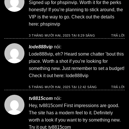
Signed up for phspinvip. Worth it for the perks
honestly! If you’re planning to stick around, the
VIP is the way to go. Check out the details
here:
phspinvip
3 THÁNG MƯỜI HAI, 2025 TẠI 8:29 SÁNG
TRẢ LỜI
lode888vip
nói:
Lode888vip, eh? Heard some chatter ’bout this
place. Worth a shot if you’re looking for
something new. Just remember to set a budget!
Check it out here:
lode888vip
5 THÁNG MƯỜI HAI, 2025 TẠI 12:42 SÁNG
TRẢ LỜI
tv8815com
nói:
Hey, tv8815com! First impressions are good.
The site has a modern feel to it. Definitely
worth a look if you want to try something new.
Try it out:
tv8815com