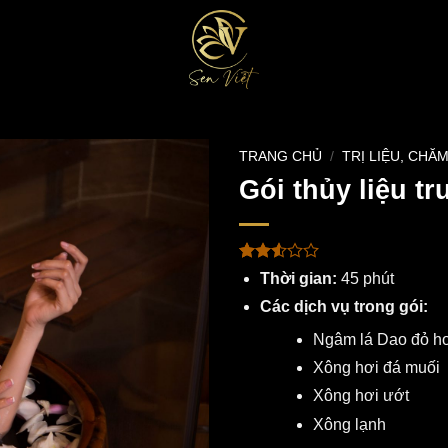
TRANG CHỦ
/
TRỊ LIỆU, CHĂ
Gói thủy liệu t
2.53
381
Thời gian:
45 phút
trên 5
dựa
Các dịch vụ trong gói:
trên
đánh
Ngâm lá Dao đỏ ho
giá
Xông hơi đá muối
Xông hơi ướt
Xông lạnh