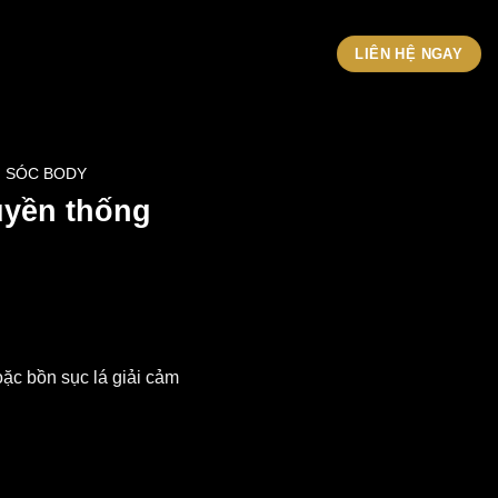
LIÊN HỆ NGAY
M SÓC BODY
ruyền thống
ặc bồn sục lá giải cảm