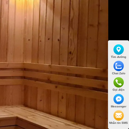
Tìm đường
Chat Zalo
Gọi điện
Messenger
Nhắn tin SMS